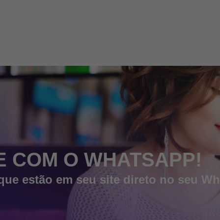
E COM O WHATSAPP!
ue estão em seu site direto no seu W