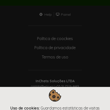
Help
Painel
Política de coockies
Política de privacidade
Termos de uso
InChats Soluções LTDA
contato@was.ws
| +55 31 2526-4449
CNPJ: 40.920.844/0001-75
Rua Aquino Baeta Neves, 91 – pavmto 01 – Albertina – Cons.
Lafaiente – MG – 36400-000
Uso de cookies:
Guardamos estatísticas de visitas