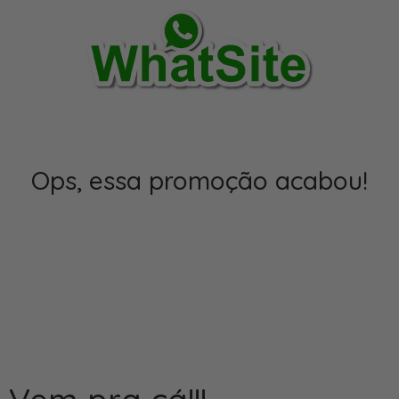
Ops, essa promoção acabou!
00
00
00
00
dias
horas
minutos
segundos