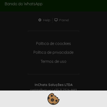
Banido do WhatsApp
Help
Painel
Política de coockies
Política de privacidade
Termos de uso
InChats Soluções LTDA
contato@was.ws
| +55 31 2526-4449
CNPJ: 40.920.844/0001-75
Rua Aquino Baeta Neves, 91 – pavmto 01 – Albertina – Cons.
Lafaiente – MG – 36400-000