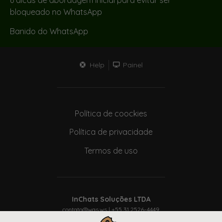
bloqueado no WhatsApp
Banido do WhatsApp
Help
Painel
Política de coockies
Política de privacidade
Termos de uso
InChats Soluções LTDA
contato@was.ws
| +55 31 2526-4449
CNPJ: 40.920.844/0001-75